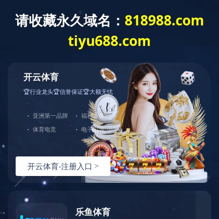
开元体育（中国）官方网站
网站开元体育（中国）官方网站
开元体育（中国）官方网站-开元 SPO