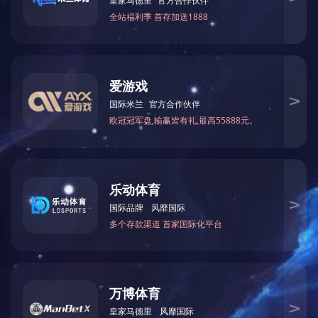
开元体育（中国）官方
开元体育（中国）官方网站-开元 SPORT
法律法规要求，现对报告书全本进行公示，
一、项目基本情况
1、项目名称：年产3万吨多胺、1.2万吨乙
2、项目所在地：江苏省宿迁生态化工科技
3、主要建设内容：本项目包含两套多胺装
二、建设单位名称及联系方式
1、建设单位名称：开元体育（中国）官方网站