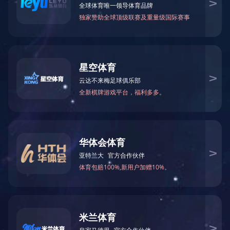
开元体育（中国）官方网
N-甲基开元体育（中国）
站-开元 SPORTS
官方网站-开元 SPORTS
75-12-7
123-39-7