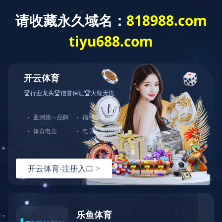
开元体育（中国）官方网站
网站开元体育（中国）官方网站
开元体育（中国）官方网站-开元 SPO